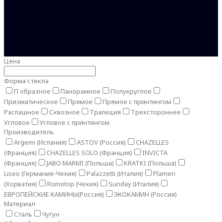
Цена
Форма стекла
П образное
Панорамное
Полукруглое
Призматическое
Прямое
Прямое с принтингом
Распашное
Сквозное
Трапеция
Трехстороннее
Угловое
Угловое с принтингом
Производитель
Argemi (Испания)
ASTOV (Россия)
CHAZELLES
(Франция)
CHAZELLES SOLO (Франция)
INVICTA
(Франция)
JABO MARMI (Польша)
KRATKI (Польша)
Liseo (Германия-Чехия)
Palazzetti (Италия)
Plamen
(Хорватия)
Romotop (Чехия)
Sunday (Италия)
ЕВРОПЕЙСКИЕ КАМИНЫ(Россия)
ЭКОКАМИН (Россия)
Материал
Сталь
Чугун