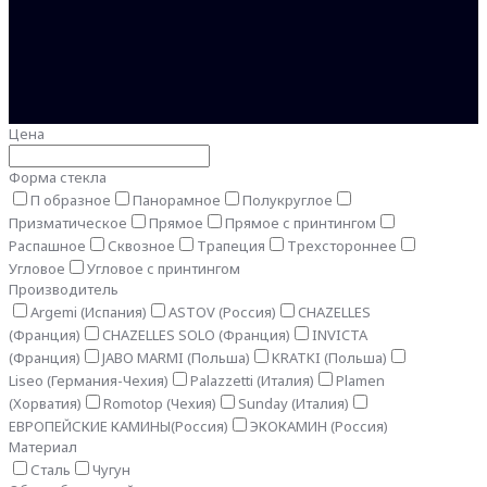
Цена
Форма стекла
П образное
Панорамное
Полукруглое
Призматическое
Прямое
Прямое с принтингом
Распашное
Сквозное
Трапеция
Трехстороннее
Угловое
Угловое с принтингом
Производитель
Argemi (Испания)
ASTOV (Россия)
CHAZELLES
(Франция)
CHAZELLES SOLO (Франция)
INVICTA
(Франция)
JABO MARMI (Польша)
KRATKI (Польша)
Liseo (Германия-Чехия)
Palazzetti (Италия)
Plamen
(Хорватия)
Romotop (Чехия)
Sunday (Италия)
ЕВРОПЕЙСКИЕ КАМИНЫ(Россия)
ЭКОКАМИН (Россия)
Материал
Сталь
Чугун