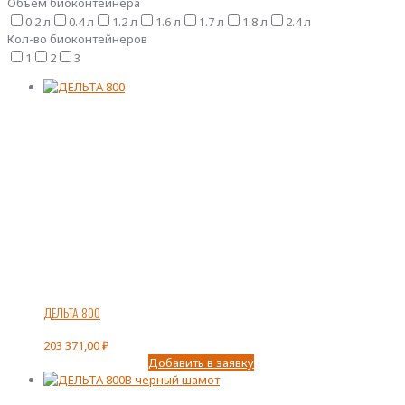
Объем биоконтейнера
0.2 л
0.4 л
1.2 л
1.6 л
1.7 л
1.8 л
2.4 л
Кол-во биоконтейнеров
1
2
3
ДЕЛЬТА 800
203 371,00
₽
Добавить в заявку