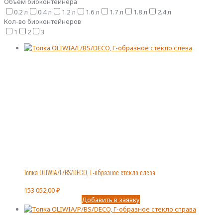
Объем биоконтейнера
0.2 л
0.4 л
1.2 л
1.6 л
1.7 л
1.8 л
2.4 л
Кол-во биоконтейнеров
1
2
3
Топка OLIWIA/L/BS/DECO, Г-образное стекло слева
153 052,00
₽
Добавить в заявку