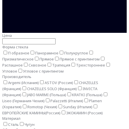
Цена
Форма стекла
П образное
Панорамное
Полукруглое
Призматическое
Прямое
Прямое с принтингом
Распашное
Сквозное
Трапеция
Трехстороннее
Угловое
Угловое с принтингом
Производитель
Argemi (Испания)
ASTOV (Россия)
CHAZELLES
(Франция)
CHAZELLES SOLO (Франция)
INVICTA
(Франция)
JABO MARMI (Польша)
KRATKI (Польша)
Liseo (Германия-Чехия)
Palazzetti (Италия)
Plamen
(Хорватия)
Romotop (Чехия)
Sunday (Италия)
ЕВРОПЕЙСКИЕ КАМИНЫ(Россия)
ЭКОКАМИН (Россия)
Материал
Сталь
Чугун