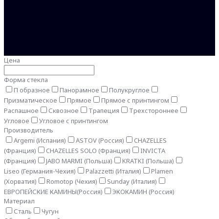
Цена
Форма стекла
П образное
Панорамное
Полукруглое
Призматическое
Прямое
Прямое с принтингом
Распашное
Сквозное
Трапеция
Трехстороннее
Угловое
Угловое с принтингом
Производитель
Argemi (Испания)
ASTOV (Россия)
CHAZELLES
(Франция)
CHAZELLES SOLO (Франция)
INVICTA
(Франция)
JABO MARMI (Польша)
KRATKI (Польша)
Liseo (Германия-Чехия)
Palazzetti (Италия)
Plamen
(Хорватия)
Romotop (Чехия)
Sunday (Италия)
ЕВРОПЕЙСКИЕ КАМИНЫ(Россия)
ЭКОКАМИН (Россия)
Материал
Сталь
Чугун