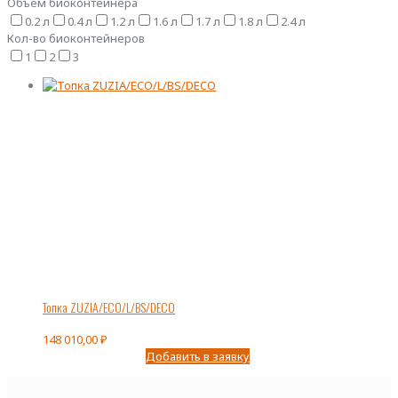
Объем биоконтейнера
0.2 л
0.4 л
1.2 л
1.6 л
1.7 л
1.8 л
2.4 л
Кол-во биоконтейнеров
1
2
3
Топка ZUZIA/ECO/L/BS/DECO
148 010,00
₽
Добавить в заявку