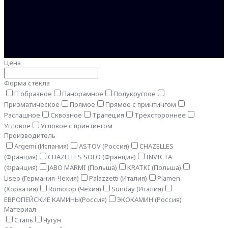
Цена
Форма стекла
П образное
Панорамное
Полукруглое
Призматическое
Прямое
Прямое с принтингом
Распашное
Сквозное
Трапеция
Трехстороннее
Угловое
Угловое с принтингом
Производитель
Argemi (Испания)
ASTOV (Россия)
CHAZELLES
(Франция)
CHAZELLES SOLO (Франция)
INVICTA
(Франция)
JABO MARMI (Польша)
KRATKI (Польша)
Liseo (Германия-Чехия)
Palazzetti (Италия)
Plamen
(Хорватия)
Romotop (Чехия)
Sunday (Италия)
ЕВРОПЕЙСКИЕ КАМИНЫ(Россия)
ЭКОКАМИН (Россия)
Материал
Сталь
Чугун