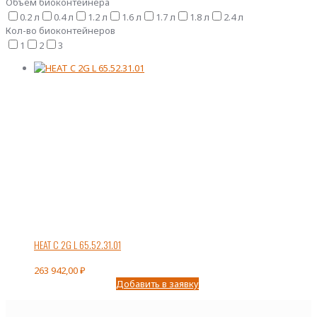
Объем биоконтейнера
0.2 л
0.4 л
1.2 л
1.6 л
1.7 л
1.8 л
2.4 л
Кол-во биоконтейнеров
1
2
3
HEAT C 2G L 65.52.31.01
263 942,00
₽
Добавить в заявку