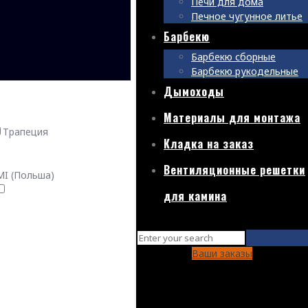
Печи для дома
Печное чугунное литье
Барбекю
Барбекю сборные
Барбекю рукодельные
Дымоходы
Материалы для монтажа
Трапеция
Кладка на заказ
Вентиляционные решетки
I (Польша)
для камина
Ваши заказы