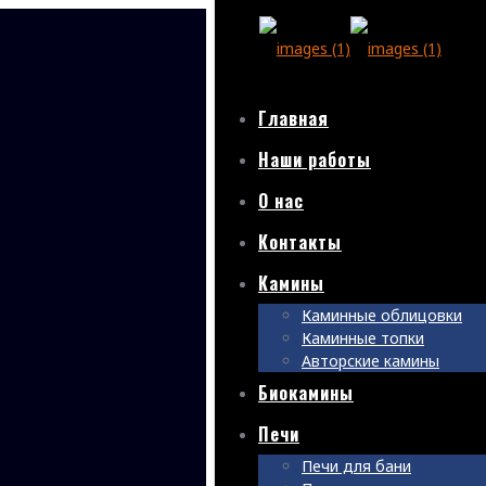
Главная
Наши работы
О нас
Контакты
Камины
Каминные облицовки
Каминные топки
Авторские камины
Биокамины
Печи
Печи для бани