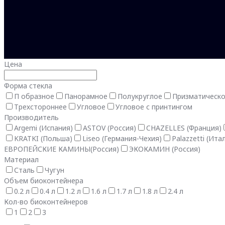
Цена
Форма стекла
П образное
Панорамное
Полукруглое
Призматическ
Трехстороннее
Угловое
Угловое с принтингом
Производитель
Argemi (Испания)
ASTOV (Россия)
CHAZELLES (Франция)
KRATKI (Польша)
Liseo (Германия-Чехия)
Palazzetti (Ита
ЕВРОПЕЙСКИЕ КАМИНЫ(Россия)
ЭКОКАМИН (Россия)
Материал
Сталь
Чугун
Объем биоконтейнера
0.2 л
0.4 л
1.2 л
1.6 л
1.7 л
1.8 л
2.4 л
Кол-во биоконтейнеров
1
2
3