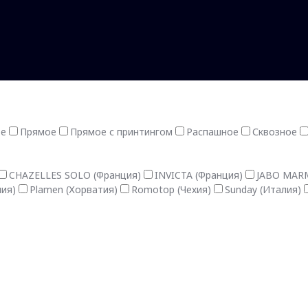
ое
Прямое
Прямое с принтингом
Распашное
Сквозное
CHAZELLES SOLO (Франция)
INVICTA (Франция)
JABO MARM
лия)
Plamen (Хорватия)
Romotop (Чехия)
Sunday (Италия)