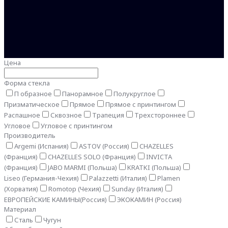
Цена
Форма стекла
П образное
Панорамное
Полукруглое
Призматическое
Прямое
Прямое с принтингом
Распашное
Сквозное
Трапеция
Трехстороннее
Угловое
Угловое с принтингом
Производитель
Argemi (Испания)
ASTOV (Россия)
CHAZELLES
(Франция)
CHAZELLES SOLO (Франция)
INVICTA
(Франция)
JABO MARMI (Польша)
KRATKI (Польша)
Liseo (Германия-Чехия)
Palazzetti (Италия)
Plamen
(Хорватия)
Romotop (Чехия)
Sunday (Италия)
ЕВРОПЕЙСКИЕ КАМИНЫ(Россия)
ЭКОКАМИН (Россия)
Материал
Сталь
Чугун