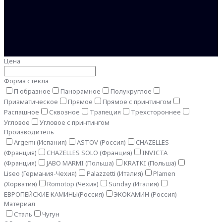
Цена
Форма стекла
П образное
Панорамное
Полукруглое
Призматическое
Прямое
Прямое с принтингом
Распашное
Сквозное
Трапеция
Трехстороннее
Угловое
Угловое с принтингом
Производитель
Argemi (Испания)
ASTOV (Россия)
CHAZELLES
(Франция)
CHAZELLES SOLO (Франция)
INVICTA
(Франция)
JABO MARMI (Польша)
KRATKI (Польша)
Liseo (Германия-Чехия)
Palazzetti (Италия)
Plamen
(Хорватия)
Romotop (Чехия)
Sunday (Италия)
ЕВРОПЕЙСКИЕ КАМИНЫ(Россия)
ЭКОКАМИН (Россия)
Материал
Сталь
Чугун