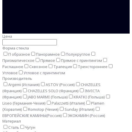
Цена
Форма стекла
П образное
Панорамное
Полукруглое
Призматическое
Прямое
Прямое с принтингом
Распашное
Сквозное
Трапеция
Трехстороннее
Угловое
Угловое с принтингом
Производитель
Argemi (Испания)
ASTOV (Россия)
CHAZELLES
(Франция)
CHAZELLES SOLO (Франция)
INVICTA
(Франция)
JABO MARMI (Польша)
KRATKI (Польша)
Liseo (Германия-Чехия)
Palazzetti (Италия)
Plamen
(Хорватия)
Romotop (Чехия)
Sunday (Италия)
ЕВРОПЕЙСКИЕ КАМИНЫ(Россия)
ЭКОКАМИН (Россия)
Материал
Сталь
Чугун