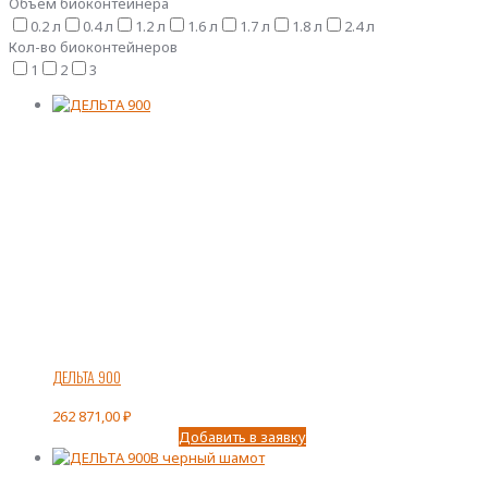
Объем биоконтейнера
0.2 л
0.4 л
1.2 л
1.6 л
1.7 л
1.8 л
2.4 л
Кол-во биоконтейнеров
1
2
3
ДЕЛЬТА 900
262 871,00
₽
Добавить в заявку