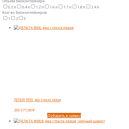
Объем биоконтейнера
0.2 л
0.4 л
1.2 л
1.6 л
1.7 л
1.8 л
2.4 л
Кол-во биоконтейнеров
1
2
3
ДЕЛЬТА 800L два стекла левая
203 371,00
₽
Добавить в заявку