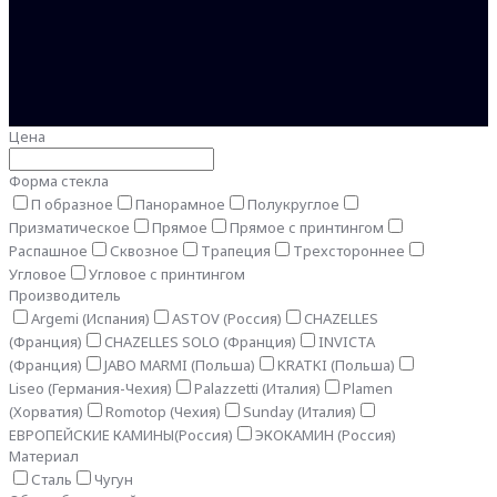
Цена
Форма стекла
П образное
Панорамное
Полукруглое
Призматическое
Прямое
Прямое с принтингом
Распашное
Сквозное
Трапеция
Трехстороннее
Угловое
Угловое с принтингом
Производитель
Argemi (Испания)
ASTOV (Россия)
CHAZELLES
(Франция)
CHAZELLES SOLO (Франция)
INVICTA
(Франция)
JABO MARMI (Польша)
KRATKI (Польша)
Liseo (Германия-Чехия)
Palazzetti (Италия)
Plamen
(Хорватия)
Romotop (Чехия)
Sunday (Италия)
ЕВРОПЕЙСКИЕ КАМИНЫ(Россия)
ЭКОКАМИН (Россия)
Материал
Сталь
Чугун