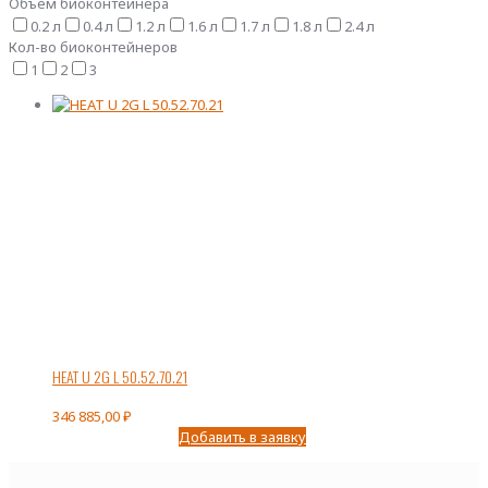
Объем биоконтейнера
0.2 л
0.4 л
1.2 л
1.6 л
1.7 л
1.8 л
2.4 л
Кол-во биоконтейнеров
1
2
3
HEAT U 2G L 50.52.70.21
346 885,00
₽
Добавить в заявку