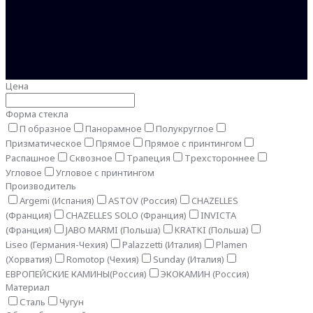
Цена
Форма стекла
П образное
Панорамное
Полукруглое
Призматическое
Прямое
Прямое с принтингом
Распашное
Сквозное
Трапеция
Трехстороннее
Угловое
Угловое с принтингом
Производитель
Argemi (Испания)
ASTOV (Россия)
CHAZELLES
(Франция)
CHAZELLES SOLO (Франция)
INVICTA
(Франция)
JABO MARMI (Польша)
KRATKI (Польша)
Liseo (Германия-Чехия)
Palazzetti (Италия)
Plamen
(Хорватия)
Romotop (Чехия)
Sunday (Италия)
ЕВРОПЕЙСКИЕ КАМИНЫ(Россия)
ЭКОКАМИН (Россия)
Материал
Сталь
Чугун