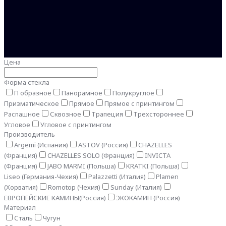
Цена
Форма стекла
П образное
Панорамное
Полукруглое
Призматическое
Прямое
Прямое с принтингом
Распашное
Сквозное
Трапеция
Трехстороннее
Угловое
Угловое с принтингом
Производитель
Argemi (Испания)
ASTOV (Россия)
CHAZELLES
(Франция)
CHAZELLES SOLO (Франция)
INVICTA
(Франция)
JABO MARMI (Польша)
KRATKI (Польша)
Liseo (Германия-Чехия)
Palazzetti (Италия)
Plamen
(Хорватия)
Romotop (Чехия)
Sunday (Италия)
ЕВРОПЕЙСКИЕ КАМИНЫ(Россия)
ЭКОКАМИН (Россия)
Материал
Сталь
Чугун