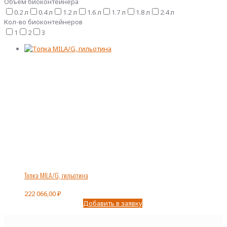
Объем биоконтейнера
0.2 л
0.4 л
1.2 л
1.6 л
1.7 л
1.8 л
2.4 л
Кол-во биоконтейнеров
1
2
3
Топка MILA/G, гильотина
222 066,00
₽
Добавить в заявку