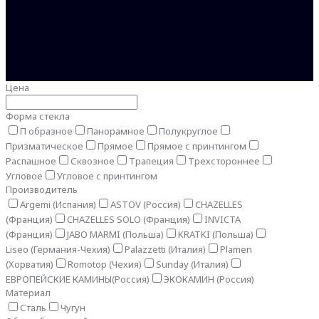
Цена
Форма стекла
П образное
Панорамное
Полукруглое
Призматическое
Прямое
Прямое с принтингом
Распашное
Сквозное
Трапеция
Трехстороннее
Угловое
Угловое с принтингом
Производитель
Argemi (Испания)
ASTOV (Россия)
CHAZELLES
(Франция)
CHAZELLES SOLO (Франция)
INVICTA
(Франция)
JABO MARMI (Польша)
KRATKI (Польша)
Liseo (Германия-Чехия)
Palazzetti (Италия)
Plamen
(Хорватия)
Romotop (Чехия)
Sunday (Италия)
ЕВРОПЕЙСКИЕ КАМИНЫ(Россия)
ЭКОКАМИН (Россия)
Материал
Сталь
Чугун