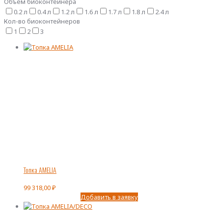
Объем биоконтейнера
0.2 л
0.4 л
1.2 л
1.6 л
1.7 л
1.8 л
2.4 л
Кол-во биоконтейнеров
1
2
3
Топка AMELIA
99 318,00
₽
Добавить в заявку