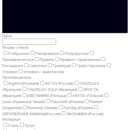
Цена
Форма стекла
П образное
Панорамное
Полукруглое
Призматическое
Прямое
Прямое с принтингом
Распашное
Сквозное
Трапеция
Трехстороннее
Угловое
Угловое с принтингом
Производитель
Argemi (Испания)
ASTOV (Россия)
CHAZELLES
(Франция)
CHAZELLES SOLO (Франция)
INVICTA
(Франция)
JABO MARMI (Польша)
KRATKI (Польша)
Liseo (Германия-Чехия)
Palazzetti (Италия)
Plamen
(Хорватия)
Romotop (Чехия)
Sunday (Италия)
ЕВРОПЕЙСКИЕ КАМИНЫ(Россия)
ЭКОКАМИН (Россия)
Материал
Сталь
Чугун