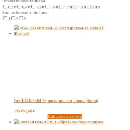
Объем биоконтейнера
0.2 л
0.4 л
1.2 л
1.6 л
1.7 л
1.8 л
2.4 л
Кол-во биоконтейнеров
1
2
3
Печь ECO MINIMAL 35, эмалированная, чёрная (Plamen)
135 851,00
₽
Добавить в заявку