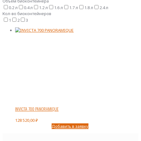
Объем биоконтейнера
0.2 л
0.4 л
1.2 л
1.6 л
1.7 л
1.8 л
2.4 л
Кол-во биоконтейнеров
1
2
3
INVICTA 700 PANORAMIQUE
128 520,00
₽
Добавить в заявку