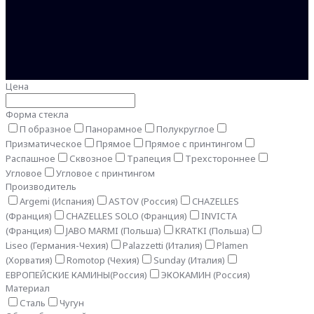
Цена
Форма стекла
П образное
Панорамное
Полукруглое
Призматическое
Прямое
Прямое с принтингом
Распашное
Сквозное
Трапеция
Трехстороннее
Угловое
Угловое с принтингом
Производитель
Argemi (Испания)
ASTOV (Россия)
CHAZELLES
(Франция)
CHAZELLES SOLO (Франция)
INVICTA
(Франция)
JABO MARMI (Польша)
KRATKI (Польша)
Liseo (Германия-Чехия)
Palazzetti (Италия)
Plamen
(Хорватия)
Romotop (Чехия)
Sunday (Италия)
ЕВРОПЕЙСКИЕ КАМИНЫ(Россия)
ЭКОКАМИН (Россия)
Материал
Сталь
Чугун