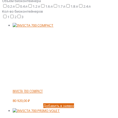
Объем биоконтейнера
0.2 л
0.4 л
1.2 л
1.6 л
1.7 л
1.8 л
2.4 л
Кол-во биоконтейнеров
1
2
3
INVICTA 700 COMPACT
80 920,00
₽
Добавить в заявку