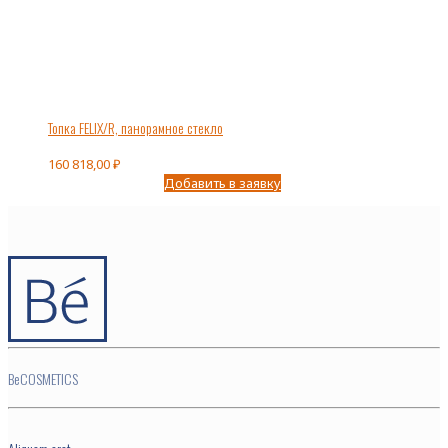
Топка FELIX/R, панорамное стекло
160 818,00
₽
Добавить в заявку
BeCOSMETICS