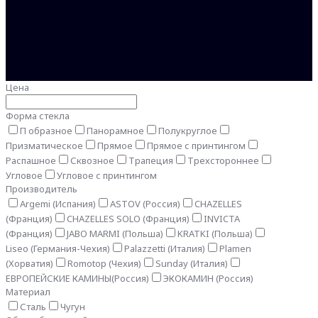
Цена
Форма стекла
П образное
Панорамное
Полукруглое
Призматическое
Прямое
Прямое с принтингом
Распашное
Сквозное
Трапеция
Трехстороннее
Угловое
Угловое с принтингом
Производитель
Argemi (Испания)
ASTOV (Россия)
CHAZELLES
(Франция)
CHAZELLES SOLO (Франция)
INVICTA
(Франция)
JABO MARMI (Польша)
KRATKI (Польша)
Liseo (Германия-Чехия)
Palazzetti (Италия)
Plamen
(Хорватия)
Romotop (Чехия)
Sunday (Италия)
ЕВРОПЕЙСКИЕ КАМИНЫ(Россия)
ЭКОКАМИН (Россия)
Материал
Сталь
Чугун