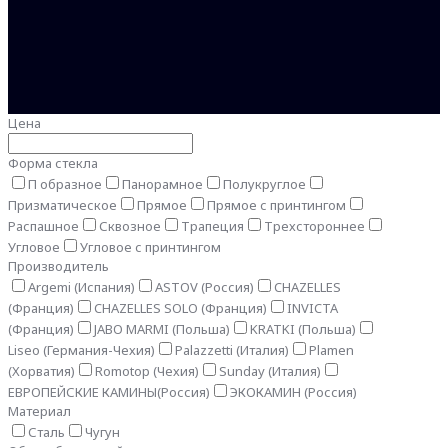
Цена
Форма стекла
П образное
Панорамное
Полукруглое
Призматическое
Прямое
Прямое с принтингом
Распашное
Сквозное
Трапеция
Трехстороннее
Угловое
Угловое с принтингом
Производитель
Argemi (Испания)
ASTOV (Россия)
CHAZELLES
(Франция)
CHAZELLES SOLO (Франция)
INVICTA
(Франция)
JABO MARMI (Польша)
KRATKI (Польша)
Liseo (Германия-Чехия)
Palazzetti (Италия)
Plamen
(Хорватия)
Romotop (Чехия)
Sunday (Италия)
ЕВРОПЕЙСКИЕ КАМИНЫ(Россия)
ЭКОКАМИН (Россия)
Материал
Сталь
Чугун