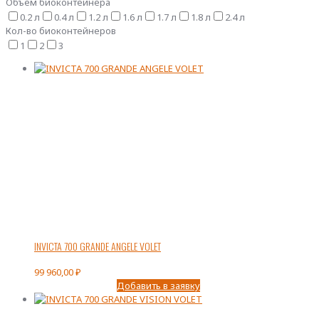
Объем биоконтейнера
0.2 л
0.4 л
1.2 л
1.6 л
1.7 л
1.8 л
2.4 л
Кол-во биоконтейнеров
1
2
3
INVICTA 700 GRANDE ANGELE VOLET
99 960,00
₽
Добавить в заявку