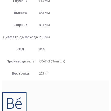
Глубина
332 мм
Высота
643 мм
Ширина
804 мм
Диаметр дымохода
200 мм
КПД
81%
Производитель
KRATKI (Польша)
Вес топки
205 кг