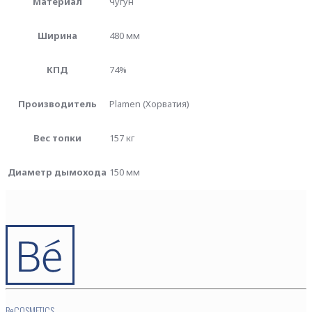
Материал
Чугун
Ширина
480 мм
КПД
74%
Производитель
Plamen (Хорватия)
Вес топки
157 кг
Диаметр дымохода
150 мм
BeCOSMETICS