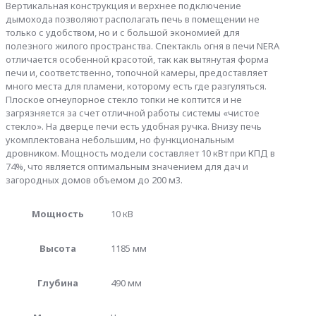
Вертикальная конструкция и верхнее подключение
дымохода позволяют располагать печь в помещении не
только с удобством, но и с большой экономией для
полезного жилого пространства. Спектакль огня в печи NERA
отличается особенной красотой, так как вытянутая форма
печи и, соответственно, топочной камеры, предоставляет
много места для пламени, которому есть где разгуляться.
Плоское огнеупорное стекло топки не коптится и не
загрязняется за счет отличной работы системы «чистое
стекло». На дверце печи есть удобная ручка. Внизу печь
укомплектована небольшим, но функциональным
дровником. Мощность модели составляет 10 кВт при КПД в
74%, что является оптимальным значением для дач и
загородных домов объемом до 200 м3.
Мощность
10 кВ
Высота
1185 мм
Глубина
490 мм