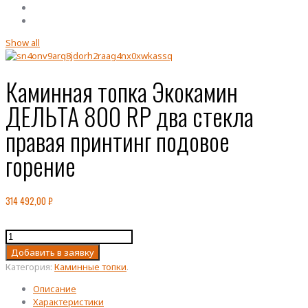
Show all
Каминная топка Экокамин
ДЕЛЬТА 800 RP два стекла
правая принтинг подовое
горение
314 492,00
₽
Количество
товара
Добавить в заявку
Каминная
Категория:
Каминные топки
.
топка
Экокамин
Описание
ДЕЛЬТА
Характеристики