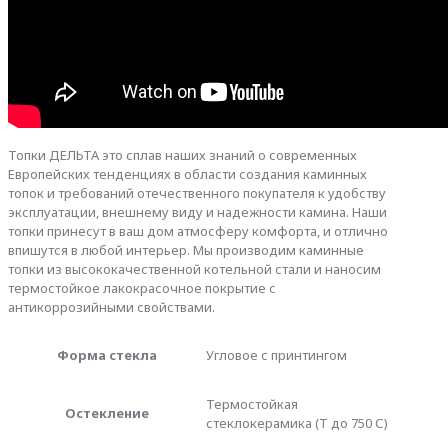
Топки ДЕЛЬТА это сплав наших знаний о современных
Европейских тенденциях в области создания каминных
топок и требований отечественного покупателя к удобству
эксплуатации, внешнему виду и надежности камина. Наши
топки принесут в ваш дом атмосферу комфорта, и отлично
впишутся в любой интерьер. Мы производим каминные
топки из высококачественной котельной стали и наносим
термостойкое лакокрасочное покрытие с
антикоррозийными свойствами.
Форма стекла
Угловое с принтингом
Термостойкая
Остекление
стеклокерамика (Т до 750 С)