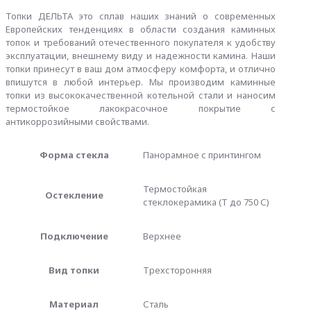
800
Топки ДЕЛЬТА это сплав наших знаний о современных
PВ
Европейских тенденциях в области создания каминных
три
топок и требований отечественного покупателя к удобству
стекла
эксплуатации, внешнему виду и надежности камина. Наши
принтинг
топки принесут в ваш дом атмосферу комфорта, и отлично
подовое
впишутся в любой интерьер. Мы производим каминные
горение
топки из высококачественной котельной стали и наносим
черный
термостойкое лакокрасочное покрытие с
шамот
антикоррозийными свойствами.
Форма стекла
Панорамное с принтингом
Термостойкая
Остекление
стеклокерамика (Т до 750 С)
Подключение
Верхнее
Вид топки
Трехсторонняя
Материал
Сталь