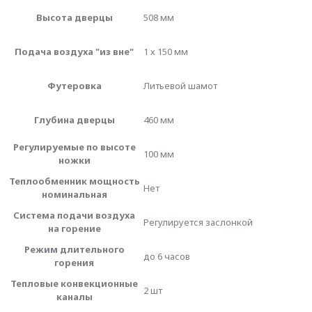
Высота дверцы
508 мм
Подача воздуха "из вне"
1 х 150 мм
Футеровка
Литьевой шамот
Глубина дверцы
460 мм
Регулируемые по высоте
100 мм
ножки
Теплообменник мощность
Нет
номинальная
Система подачи воздуха
Регулируется заслонкой
на горение
Режим длительного
до 6 часов
горения
Тепловые конвекционные
2 шт
каналы