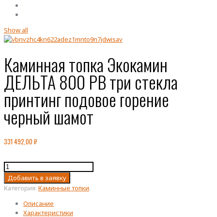
Show all
Каминная топка Экокамин
ДЕЛЬТА 800 PВ три стекла
принтинг подовое горение
черный шамот
331 492,00
₽
Количество
товара
Добавить в заявку
Каминная
Категория:
Каминные топки
.
топка
Экокамин
Описание
ДЕЛЬТА
Характеристики