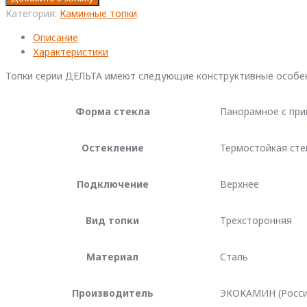
Каминная
Категория:
Каминные топки
.
топка
Описание
Экокамин
Характеристики
ДЕЛЬТА
1000
Топки серии ДЕЛЬТА имеют следующие конструктивные особе
V
три
стекла
Форма стекла
Панорамное с при
принтинг,
вертикальная
Остекление
Термостойкая сте
ламель
Подключение
Верхнее
Вид топки
Трехсторонняя
Материал
Сталь
Производитель
ЭКОКАМИН (Росси