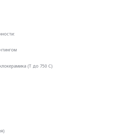
нности:
нтингом
клокерамика (Т до 750 С)
я)