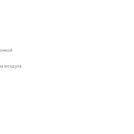
лонкой
ча воздуха