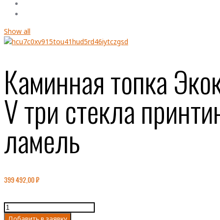
Show all
Каминная топка Эк
V три стекла принти
ламель
399 492,00
₽
Количество
товара
Добавить в заявку