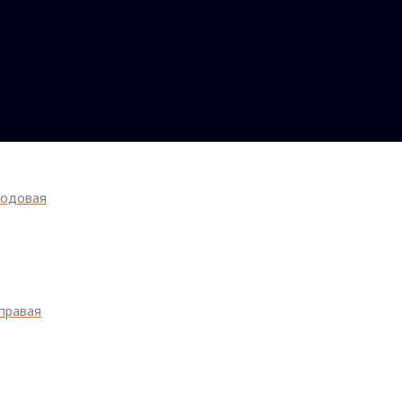
подовая
 правая