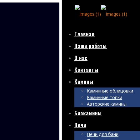
Главная
Наши работы
О нас
Контакты
Камины
Каминные облицовки
Каминные топки
Авторские камины
Биокамины
Печи
Печи для бани