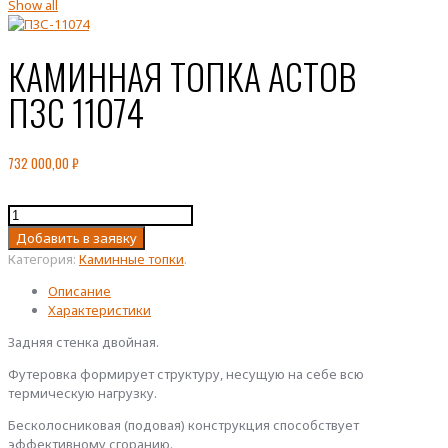
Show all
КАМИННАЯ ТОПКА АСТОВ
П3С 11074
732 000,00
₽
Количество
товара
Добавить в заявку
КАМИННАЯ
Категория:
Каминные топки
.
ТОПКА
АСТОВ
Описание
П3С
Характеристики
11074
Задняя стенка двойная.
Футеровка формирует структуру, несущую на себе всю
термическую нагрузку.
Бесколосниковая (подовая) конструкция способствует
эффективному сгоранию.