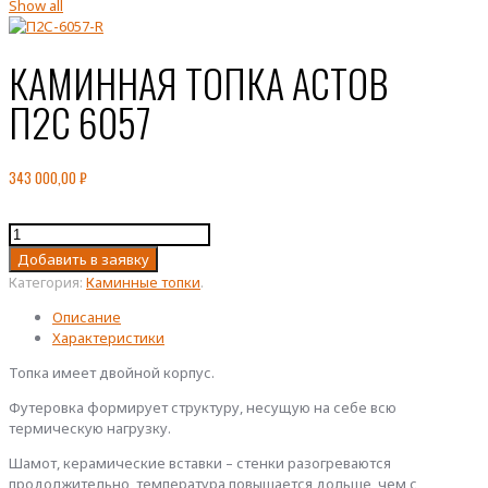
Show all
КАМИННАЯ ТОПКА АСТОВ
П2С 6057
343 000,00
₽
Количество
товара
Добавить в заявку
КАМИННАЯ
Категория:
Каминные топки
.
ТОПКА
АСТОВ
Описание
П2С
Характеристики
6057
Топка имеет двойной корпус.
Футеровка формирует структуру, несущую на себе всю
термическую нагрузку.
Шамот, керамические вставки – стенки разогреваются
продолжительно, температура повышается дольше, чем с