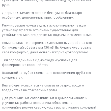
Ручка для открывания, бархатная на ощупь, не обжигает
руки.
Дверь поднимается легко и бесшумно, благодаря
особенным, долговечным приспособлениям.
Регулируемые ножки задают исключительно чёткую
установку агрегата, что очень существенно для
устойчивого, мягкого движения подъёмного механизма.
Номинальная теплопроизводительность устройства 6 кВт.
Оптимальный объём зала 150 м3. Вы будете чувствовать
себя комфортно, даже если очаг горит круглосуточно.
Тип подсоединения к дымоходу и условия для
формирования хорошей тяги
Выходной патрубок сделан для подключения трубы «по
конденсату».
Влага будет испаряться не оказывая разрушающего
воздействия на стыковочные узлы.
Для уменьшения сопротивления в дымовом канале и
улучшения работы топливника, обязательно
применяйте розжиг сверху, когда растапливаете холодный