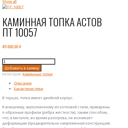
Show all
КАМИННАЯ ТОПКА АСТОВ
ПТ 10057
411 000,00
₽
Количество
товара
Добавить в заявку
КАМИННАЯ
Категория:
Каминные топки
.
ТОПКА
АСТОВ
Описание
ПТ
Характеристики
10057
В торцах, топка имеет двойной корпус.
К внешнему, выполненному из котловой стали, приварены
п-образные профили (рёбра жёсткости), таким способом,
что, в металле, во время разогрева, не возникает
деформации (предварительно напряжённая конструкция).