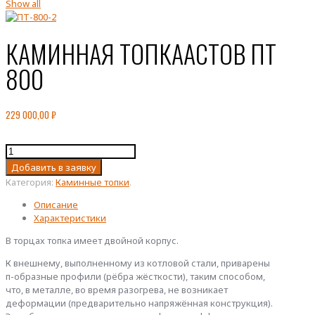
Show all
КАМИННАЯ ТОПКААСТОВ ПТ
800
229 000,00
₽
Количество
товара
Добавить в заявку
КАМИННАЯ
Категория:
Каминные топки
.
ТОПКААСТОВ
ПТ
Описание
800
Характеристики
В торцах топка имеет двойной корпус.
К внешнему, выполненному из котловой стали, приварены
п-образные профили (рёбра жёсткости), таким способом,
что, в металле, во время разогрева, не возникает
деформации (предварительно напряжённая конструкция).