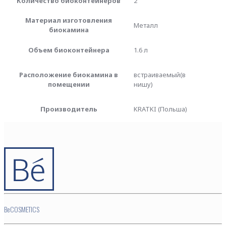
Количество биоконтейнеров
2
Материал изготовления
Металл
биокамина
Объем биоконтейнера
1.6 л
Расположение биокамина в
встраиваемый(в
помещении
нишу)
Производитель
KRATKI (Польша)
BeCOSMETICS