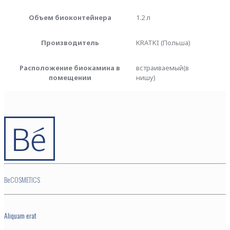
Объем биоконтейнера
1.2 л
Производитель
KRATKI (Польша)
Расположение биокамина в
встраиваемый(в
помещении
нишу)
BeCOSMETICS
Aliquam erat