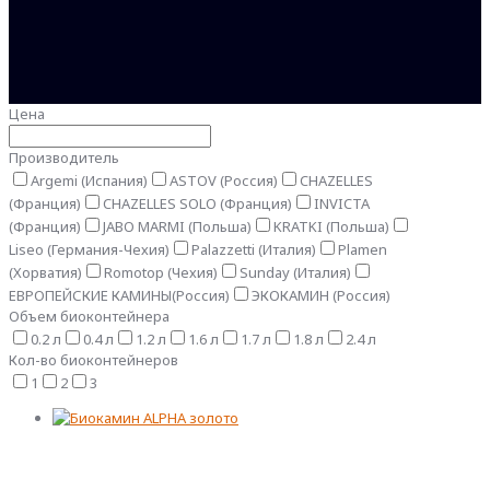
Цена
Производитель
Argemi (Испания)
ASTOV (Россия)
CHAZELLES
(Франция)
CHAZELLES SOLO (Франция)
INVICTA
(Франция)
JABO MARMI (Польша)
KRATKI (Польша)
Liseo (Германия-Чехия)
Palazzetti (Италия)
Plamen
(Хорватия)
Romotop (Чехия)
Sunday (Италия)
ЕВРОПЕЙСКИЕ КАМИНЫ(Россия)
ЭКОКАМИН (Россия)
Объем биоконтейнера
0.2 л
0.4 л
1.2 л
1.6 л
1.7 л
1.8 л
2.4 л
Кол-во биоконтейнеров
1
2
3