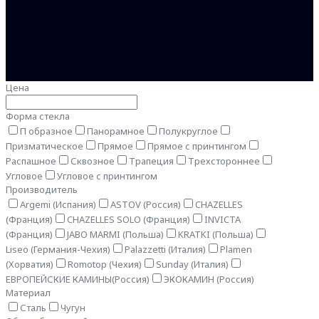
Цена
Форма стекла
П образное
Панорамное
Полукруглое
Призматическое
Прямое
Прямое с принтингом
Распашное
Сквозное
Трапеция
Трехстороннее
Угловое
Угловое с принтингом
Производитель
Argemi (Испания)
ASTOV (Россия)
CHAZELLES
(Франция)
CHAZELLES SOLO (Франция)
INVICTA
(Франция)
JABO MARMI (Польша)
KRATKI (Польша)
Liseo (Германия-Чехия)
Palazzetti (Италия)
Plamen
(Хорватия)
Romotop (Чехия)
Sunday (Италия)
ЕВРОПЕЙСКИЕ КАМИНЫ(Россия)
ЭКОКАМИН (Россия)
Материал
Сталь
Чугун