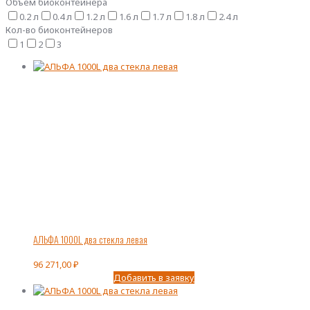
Объем биоконтейнера
0.2 л
0.4 л
1.2 л
1.6 л
1.7 л
1.8 л
2.4 л
Кол-во биоконтейнеров
1
2
3
АЛЬФА 1000L два стекла левая
96 271,00
₽
Добавить в заявку