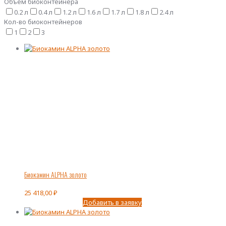
Объем биоконтейнера
0.2 л
0.4 л
1.2 л
1.6 л
1.7 л
1.8 л
2.4 л
Кол-во биоконтейнеров
1
2
3
Биокамин ALPHA золото
25 418,00
₽
Добавить в заявку