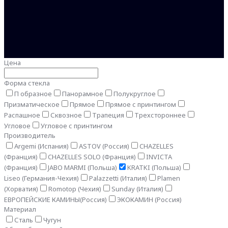
Цена
Форма стекла
П образное
Панорамное
Полукруглое
Призматическое
Прямое
Прямое с принтингом
Распашное
Сквозное
Трапеция
Трехстороннее
Угловое
Угловое с принтингом
Производитель
Argemi (Испания)
ASTOV (Россия)
CHAZELLES
(Франция)
CHAZELLES SOLO (Франция)
INVICTA
(Франция)
JABO MARMI (Польша)
KRATKI (Польша)
Liseo (Германия-Чехия)
Palazzetti (Италия)
Plamen
(Хорватия)
Romotop (Чехия)
Sunday (Италия)
ЕВРОПЕЙСКИЕ КАМИНЫ(Россия)
ЭКОКАМИН (Россия)
Материал
Сталь
Чугун