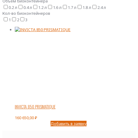
Объем биоконтейнера
0.2 л
0.4 л
1.2 л
1.6 л
1.7 л
1.8 л
2.4 л
Кол-во биоконтейнеров
1
2
3
INVICTA 850 PRISMATIQUE
160 650,00
₽
Добавить в заявку