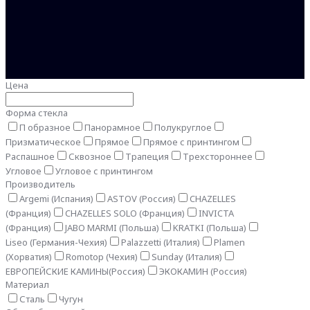
Цена
Форма стекла
П образное
Панорамное
Полукруглое
Призматическое
Прямое
Прямое с принтингом
Распашное
Сквозное
Трапеция
Трехстороннее
Угловое
Угловое с принтингом
Производитель
Argemi (Испания)
ASTOV (Россия)
CHAZELLES
(Франция)
CHAZELLES SOLO (Франция)
INVICTA
(Франция)
JABO MARMI (Польша)
KRATKI (Польша)
Liseo (Германия-Чехия)
Palazzetti (Италия)
Plamen
(Хорватия)
Romotop (Чехия)
Sunday (Италия)
ЕВРОПЕЙСКИЕ КАМИНЫ(Россия)
ЭКОКАМИН (Россия)
Материал
Сталь
Чугун