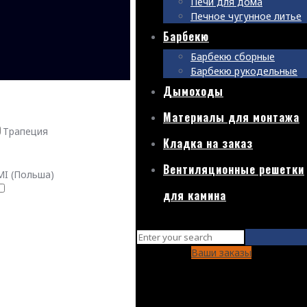
Печи для дома
Печное чугунное литье
Барбекю
Барбекю сборные
Барбекю рукодельные
Дымоходы
Материалы для монтажа
Трапеция
Кладка на заказ
Вентиляционные решетки
I (Польша)
для камина
Ваши заказы