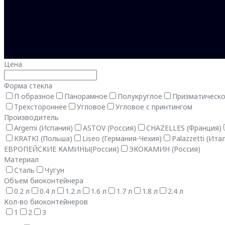
Цена
Форма стекла
П образное
Панорамное
Полукруглое
Призматическ
Трехстороннее
Угловое
Угловое с принтингом
Производитель
Argemi (Испания)
ASTOV (Россия)
CHAZELLES (Франция)
KRATKI (Польша)
Liseo (Германия-Чехия)
Palazzetti (Ита
ЕВРОПЕЙСКИЕ КАМИНЫ(Россия)
ЭКОКАМИН (Россия)
Материал
Сталь
Чугун
Объем биоконтейнера
0.2 л
0.4 л
1.2 л
1.6 л
1.7 л
1.8 л
2.4 л
Кол-во биоконтейнеров
1
2
3