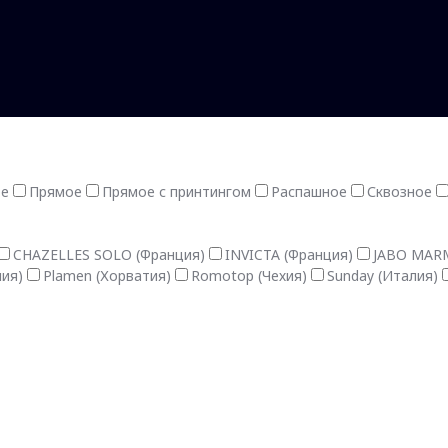
ое
Прямое
Прямое с принтингом
Распашное
Сквозное
CHAZELLES SOLO (Франция)
INVICTA (Франция)
JABO MARM
лия)
Plamen (Хорватия)
Romotop (Чехия)
Sunday (Италия)