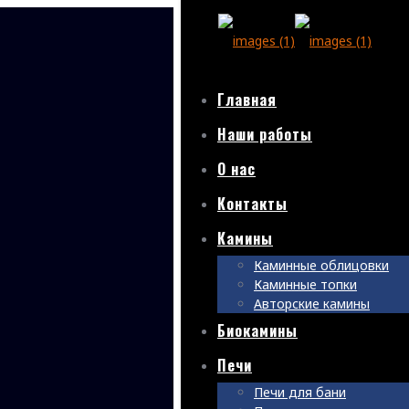
Главная
Наши работы
О нас
Контакты
Камины
Каминные облицовки
Каминные топки
Авторские камины
Биокамины
Печи
Печи для бани