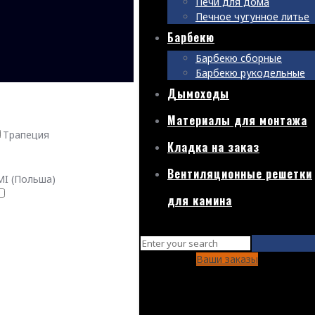
Печи для дома
Печное чугунное литье
Барбекю
Барбекю сборные
Барбекю рукодельные
Дымоходы
Материалы для монтажа
Трапеция
Кладка на заказ
Вентиляционные решетки
I (Польша)
для камина
Ваши заказы