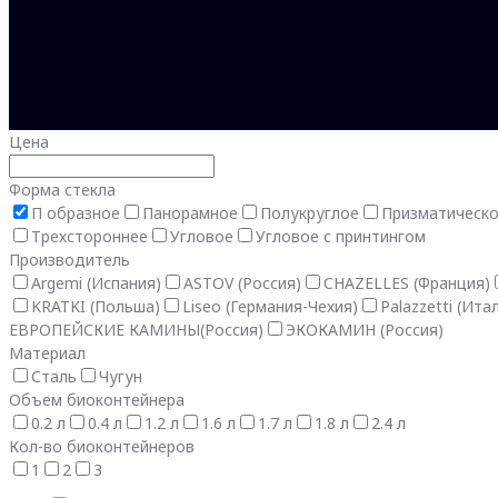
Цена
Форма стекла
П образное
Панорамное
Полукруглое
Призматическ
Трехстороннее
Угловое
Угловое с принтингом
Производитель
Argemi (Испания)
ASTOV (Россия)
CHAZELLES (Франция)
KRATKI (Польша)
Liseo (Германия-Чехия)
Palazzetti (Ита
ЕВРОПЕЙСКИЕ КАМИНЫ(Россия)
ЭКОКАМИН (Россия)
Материал
Сталь
Чугун
Объем биоконтейнера
0.2 л
0.4 л
1.2 л
1.6 л
1.7 л
1.8 л
2.4 л
Кол-во биоконтейнеров
1
2
3