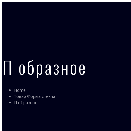
П образное
Home
Товар Форма стекла
П образное