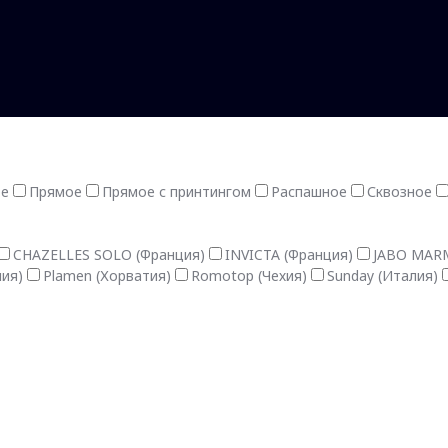
ое
Прямое
Прямое с принтингом
Распашное
Сквозное
CHAZELLES SOLO (Франция)
INVICTA (Франция)
JABO MARM
лия)
Plamen (Хорватия)
Romotop (Чехия)
Sunday (Италия)