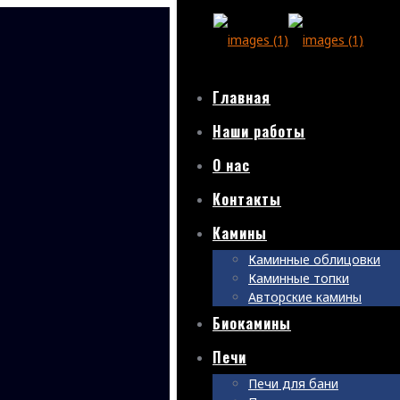
Главная
Наши работы
О нас
Контакты
Камины
Каминные облицовки
Каминные топки
Авторские камины
Биокамины
Печи
Печи для бани