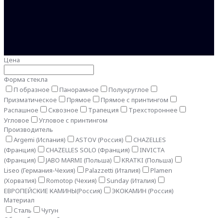
Цена
Форма стекла
П образное
Панорамное
Полукруглое
Призматическое
Прямое
Прямое с принтингом
Распашное
Сквозное
Трапеция
Трехстороннее
Угловое
Угловое с принтингом
Производитель
Argemi (Испания)
ASTOV (Россия)
CHAZELLES
(Франция)
CHAZELLES SOLO (Франция)
INVICTA
(Франция)
JABO MARMI (Польша)
KRATKI (Польша)
Liseo (Германия-Чехия)
Palazzetti (Италия)
Plamen
(Хорватия)
Romotop (Чехия)
Sunday (Италия)
ЕВРОПЕЙСКИЕ КАМИНЫ(Россия)
ЭКОКАМИН (Россия)
Материал
Сталь
Чугун