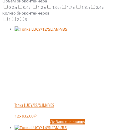
Объем биоконтейнера
0.2 л
0.4 л
1.2 л
1.6 л
1.7 л
1.8 л
2.4 л
Кол-во биоконтейнеров
1
2
3
Топка LUCY/12/SLIM/P/BS
125 932,00
₽
Добавить в заявку