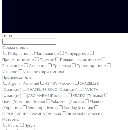
Цена
Форма стекла
П образное
Панорамное
Полукруглое
Призматическое
Прямое
Прямое с принтингом
Распашное
Сквозное
Трапеция
Трехстороннее
Угловое
Угловое с принтингом
Производитель
Argemi (Испания)
ASTOV (Россия)
CHAZELLES
(Франция)
CHAZELLES SOLO (Франция)
INVICTA
(Франция)
JABO MARMI (Польша)
KRATKI (Польша)
Liseo (Германия-Чехия)
Palazzetti (Италия)
Plamen
(Хорватия)
Romotop (Чехия)
Sunday (Италия)
ЕВРОПЕЙСКИЕ КАМИНЫ(Россия)
ЭКОКАМИН (Россия)
Материал
Сталь
Чугун