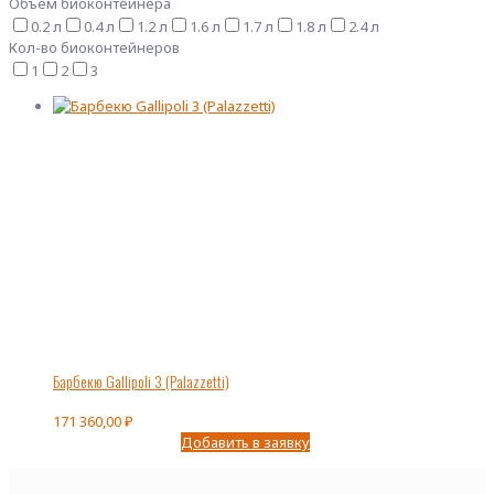
Объем биоконтейнера
0.2 л
0.4 л
1.2 л
1.6 л
1.7 л
1.8 л
2.4 л
Кол-во биоконтейнеров
1
2
3
Барбекю Gallipoli 3 (Palazzetti)
171 360,00
₽
Добавить в заявку