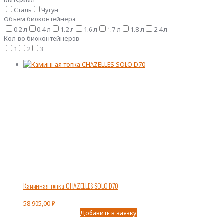
Сталь
Чугун
Объем биоконтейнера
0.2 л
0.4 л
1.2 л
1.6 л
1.7 л
1.8 л
2.4 л
Кол-во биоконтейнеров
1
2
3
Каминная топка CHAZELLES SOLO D70
58 905,00
₽
Добавить в заявку