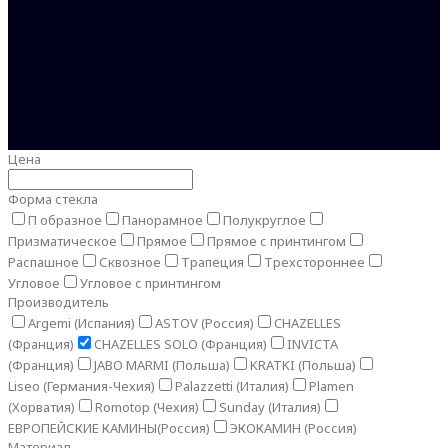
Цена
Форма стекла
П образное
Панорамное
Полукруглое
Призматическое
Прямое
Прямое с принтингом
Распашное
Сквозное
Трапеция
Трехстороннее
Угловое
Угловое с принтингом
Производитель
Argemi (Испания)
ASTOV (Россия)
CHAZELLES
(Франция)
CHAZELLES SOLO (Франция)
INVICTA
(Франция)
JABO MARMI (Польша)
KRATKI (Польша)
Liseo (Германия-Чехия)
Palazzetti (Италия)
Plamen
(Хорватия)
Romotop (Чехия)
Sunday (Италия)
ЕВРОПЕЙСКИЕ КАМИНЫ(Россия)
ЭКОКАМИН (Россия)
Материал