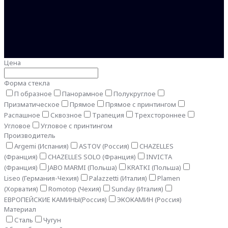
Цена
Форма стекла
П образное
Панорамное
Полукруглое
Призматическое
Прямое
Прямое с принтингом
Распашное
Сквозное
Трапеция
Трехстороннее
Угловое
Угловое с принтингом
Производитель
Argemi (Испания)
ASTOV (Россия)
CHAZELLES
(Франция)
CHAZELLES SOLO (Франция)
INVICTA
(Франция)
JABO MARMI (Польша)
KRATKI (Польша)
Liseo (Германия-Чехия)
Palazzetti (Италия)
Plamen
(Хорватия)
Romotop (Чехия)
Sunday (Италия)
ЕВРОПЕЙСКИЕ КАМИНЫ(Россия)
ЭКОКАМИН (Россия)
Материал
Сталь
Чугун