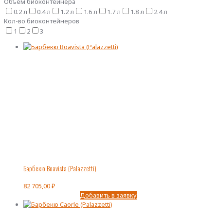
Объем биоконтейнера
0.2 л
0.4 л
1.2 л
1.6 л
1.7 л
1.8 л
2.4 л
Кол-во биоконтейнеров
1
2
3
Барбекю Boavista (Palazzetti)
82 705,00
₽
Добавить в заявку