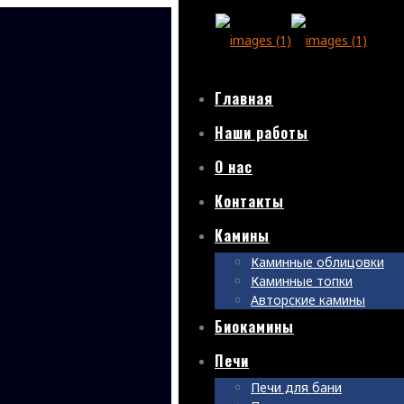
Главная
Наши работы
О нас
Контакты
Камины
Каминные облицовки
Каминные топки
Авторские камины
Биокамины
Печи
Печи для бани