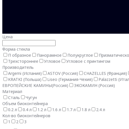
Цена
Форма стекла
П образное
Панорамное
Полукруглое
Призматическ
Трехстороннее
Угловое
Угловое с принтингом
Производитель
Argemi (Испания)
ASTOV (Россия)
CHAZELLES (Франция)
KRATKI (Польша)
Liseo (Германия-Чехия)
Palazzetti (Ита
ЕВРОПЕЙСКИЕ КАМИНЫ(Россия)
ЭКОКАМИН (Россия)
Материал
Сталь
Чугун
Объем биоконтейнера
0.2 л
0.4 л
1.2 л
1.6 л
1.7 л
1.8 л
2.4 л
Кол-во биоконтейнеров
1
2
3