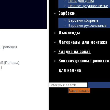
Печи для дома
Печное чугунное литье
Барбекю
Барбекю сборные
Барбекю рукодельные
Дымоходы
Материалы для монтажа
Трапеция
Кладка на заказ
Вентиляционные решетки
I (Польша)
для камина
Ваши заказы