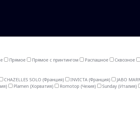
ое
Прямое
Прямое с принтингом
Распашное
Сквозное
CHAZELLES SOLO (Франция)
INVICTA (Франция)
JABO MARM
лия)
Plamen (Хорватия)
Romotop (Чехия)
Sunday (Италия)