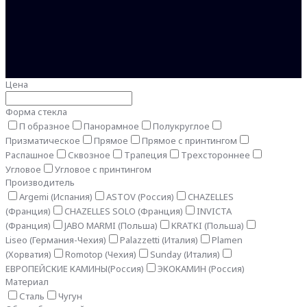
Цена
Форма стекла
П образное
Панорамное
Полукруглое
Призматическое
Прямое
Прямое с принтингом
Распашное
Сквозное
Трапеция
Трехстороннее
Угловое
Угловое с принтингом
Производитель
Argemi (Испания)
ASTOV (Россия)
CHAZELLES
(Франция)
CHAZELLES SOLO (Франция)
INVICTA
(Франция)
JABO MARMI (Польша)
KRATKI (Польша)
Liseo (Германия-Чехия)
Palazzetti (Италия)
Plamen
(Хорватия)
Romotop (Чехия)
Sunday (Италия)
ЕВРОПЕЙСКИЕ КАМИНЫ(Россия)
ЭКОКАМИН (Россия)
Материал
Сталь
Чугун