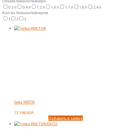
Объем биоконтейнера
0.2 л
0.4 л
1.2 л
1.6 л
1.7 л
1.8 л
2.4 л
Кол-во биоконтейнеров
1
2
3
Топка WIKTOR
72 198,00
₽
Добавить в заявку