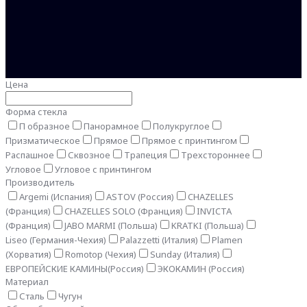
Цена
Форма стекла
П образное
Панорамное
Полукруглое
Призматическое
Прямое
Прямое с принтингом
Распашное
Сквозное
Трапеция
Трехстороннее
Угловое
Угловое с принтингом
Производитель
Argemi (Испания)
ASTOV (Россия)
CHAZELLES
(Франция)
CHAZELLES SOLO (Франция)
INVICTA
(Франция)
JABO MARMI (Польша)
KRATKI (Польша)
Liseo (Германия-Чехия)
Palazzetti (Италия)
Plamen
(Хорватия)
Romotop (Чехия)
Sunday (Италия)
ЕВРОПЕЙСКИЕ КАМИНЫ(Россия)
ЭКОКАМИН (Россия)
Материал
Сталь
Чугун