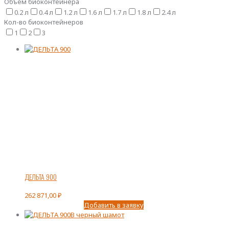
Объем биоконтейнера
0.2 л
0.4 л
1.2 л
1.6 л
1.7 л
1.8 л
2.4 л
Кол-во биоконтейнеров
1
2
3
ДЕЛЬТА 900
262 871,00
₽
Добавить в заявку