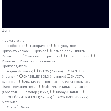
Цена
Форма стекла
П образное
Панорамное
Полукруглое
Призматическое
Прямое
Прямое с принтингом
Распашное
Сквозное
Трапеция
Трехстороннее
Угловое
Угловое с принтингом
Производитель
Argemi (Испания)
ASTOV (Россия)
CHAZELLES
(Франция)
CHAZELLES SOLO (Франция)
INVICTA
(Франция)
JABO MARMI (Польша)
KRATKI (Польша)
Liseo (Германия-Чехия)
Palazzetti (Италия)
Plamen
(Хорватия)
Romotop (Чехия)
Sunday (Италия)
ЕВРОПЕЙСКИЕ КАМИНЫ(Россия)
ЭКОКАМИН (Россия)
Материал
Сталь
Чугун