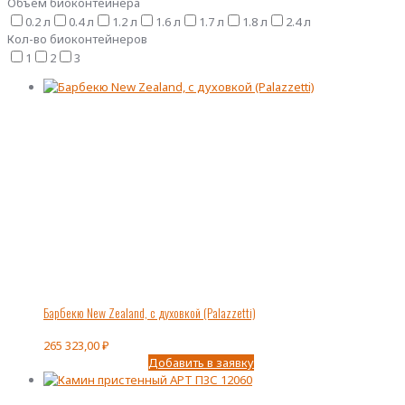
Объем биоконтейнера
0.2 л
0.4 л
1.2 л
1.6 л
1.7 л
1.8 л
2.4 л
Кол-во биоконтейнеров
1
2
3
Барбекю New Zealand, с духовкой (Palazzetti)
265 323,00
₽
Добавить в заявку