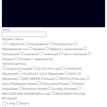
Цена
Форма стекла
П образное
Панорамное
Полукруглое
Призматическое
Прямое
Прямое с принтингом
Распашное
Сквозное
Трапеция
Трехстороннее
Угловое
Угловое с принтингом
Производитель
Argemi (Испания)
ASTOV (Россия)
CHAZELLES
(Франция)
CHAZELLES SOLO (Франция)
INVICTA
(Франция)
JABO MARMI (Польша)
KRATKI (Польша)
Liseo (Германия-Чехия)
Palazzetti (Италия)
Plamen
(Хорватия)
Romotop (Чехия)
Sunday (Италия)
ЕВРОПЕЙСКИЕ КАМИНЫ(Россия)
ЭКОКАМИН (Россия)
Материал
Сталь
Чугун