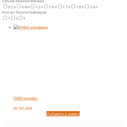
Объем биоконтейнера
0.2 л
0.4 л
1.2 л
1.6 л
1.7 л
1.8 л
2.4 л
Кол-во биоконтейнеров
1
2
3
RIANO керамика
83 181,00
₽
Добавить в заявку